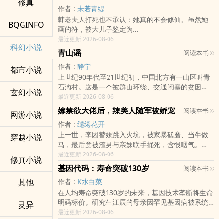
六六却说她单纯，善良，漂亮，可爱。濒死之际，
修真
中】，远程攻击必中！
作者 :
未若青缇
六六带她离开了原世界，开始了新的生活。
直到她真正失忆那天，男人狼狈地跪在她面前，求
“呃，你不用一直骂我废物吧？不想当皇帝有错吗？”
韩老夫人打死也不承认：她真的不会修仙。虽然她
她别忘记自己。
n有人抽到了A级【虚化之影】，免疫物理攻击！n
不良帅李星云汗颜看着对着自己一阵输出，三句不
BQGINFO
画的符，被大儿子鉴定为
......【嫌贫爱富的状元娘子】你是男主年幼时指腹为
有人抽到了S级【帝王引擎】，化身全能战神！
提再造巨唐的究极皇汉李星云，一副很无奈的模
最近更新 2026-08-06
婚的妻子，因不喜男主家贫穷，最终接触婚约。
样。
科幻小说
“撒了驱兽药的废纸”；虽然她制的药，经常把补药卖
n当第一站
青山谣
阅读本书
成毒药，害儿子赔出去一百多两；虽然她口中的
直至男主中了解元，你敲开了男主家的门，楚楚可
《仙剑奇侠》《轩辕剑》《红娘小狐仙》，一个又
作者 :
静宁
都市小说
怜唤他夫君。男主见你孤苦无依，好心收留，带你
“尸都”的灰雾中涌出成群怪物，当人性的面具在生死
一个经典故事里的角色被贾真抓出来公开处刑，将
上世纪90年代至21世纪初，中国北方有一山区叫青
“老公”，其实是上辈子在电视剧里看到的男明星……
进了京城。
面前撕裂，当昔日的同学变成相互算计的陌生人。
虚假的历史狠狠刻入这个即将走向终末的世界。
石沟村。这是一个被群山环绕、交通闭塞的贫困
但她坚信自己是仙师！
玄幻小说
村。
最近更新 2026-08-06
你却趁着他备考之际，开始在各大学子之间下注，
n陈野必须依靠自己的头脑，在末日中活下去。n末
Q群：984997486
毕竟
定要当那风光无限的状元夫人。
嫁禁欲大佬后，辣美人随军被娇宠
日之下，最可怕的从来都不是怪物，而是人心。
阅读本书
网游小说
随着改革开放的浪潮逐渐波及乡村，传统农耕文明
作者 :
缱绻花开
与现代商业思维在这里激烈碰撞。
“恭送韩仙师”五个字，可是自带背景音乐的！大儿子
【贪慕虚荣的破产千金】你是贪慕虚荣的破产千
n只要他能熬过第一场生存试炼，他的SSS级天赋就
上一世，李因替妹跳入火坑，被家暴磋磨、当牛做
穿越小说
韩溯日：娘，您消停会儿，别出去惹祸。
金，即使家族破产，依然喜好奢靡，热衷攀比。
将开始兑现……
马，最后竟被渣男与亲妹联手捅死，含恨咽气。
最近更新 2026-08-06
二女儿韩折月：娘，钱够花吗？不够我这有。小儿
男主为了满足你的虚荣，一天打三份工。【冒名顶
修真小说
一朝重生，她睁眼就撞在替嫁大婚的门槛上！这一
子韩采星：娘，您说的那个
替的心机恶女】你是男主公司的小员工，一次意
基因代码：寿命突破130岁
阅读本书
世，她不做软柿子，不当垫脚石——抢回被吞嫁
外，你知道了男主的秘密，并冒名顶替，成了男主
其他
作者 :
K水白菜
妆，夺尽偏心家产，当场捉奸亲妹与未婚夫，闹得
“白素贞”，真的是条蛇吗？直到某天，有人提起了
的救命恩人。
在人均寿命突破130岁的未来，基因技术垄断将生命
李家门庭尽毁、狗男女身败名裂！
明码标价。研究生江辰的母亲因罕见基因病被系统
灵异
“药王谷”三个字。韩老夫人一愣——这名字，怎么有
可男主的试探令你心神不安，你不得不给为自己找
判定
最近更新 2026-08-06
世人骂她疯癫泼辣，她拎包直奔火车站去大西北。
点耳熟？家里那个整天望天的胖管家，眼神也变
一条退路。利用男主秘书的身份，私下与男主的小