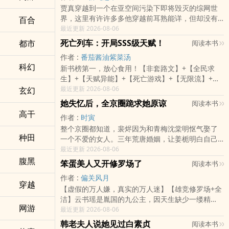
贾真穿越到一个在亚空间污染下即将毁灭的综网世
学生时代的喜欢，六年的等待和和陪伴。是她，沈
界，这里有许许多多他穿越前耳熟能详，但却没有
百合
彤，一直喜欢着一个男孩子，白筱然。
任何超能力的熟悉角色。
最近更新 2026-08-06
从开始到结束，从未改变！！！六年的等待，她不
死亡列车：开局SSS级天赋！
都市
阅读本书
好在，贾真得到了一个练假成真系统，而为了活下
变的真心，最终也得到了回报，一句此生，定不负
作者 :
番茄酱油紫菜汤
去，他决定用系统在这个世界虚构历史！
你所爱她就已经明白，白筱然，这个自己用六年青
科幻
新书榜第一，放心食用！【非套路文】+【全民求
春守护的男孩，她没有爱错……
生】+【天赋异能】+【死亡游戏】+【无限流】+
于是……
【不圣母】n当陈野睁开眼时发现自己和三百多名师
最近更新 2026-08-06
玄幻
生被卷入了一场名为
“是的，路明妃，在被颠覆的世界线里，你其实是个
她失忆后，全京圈跪求她原谅
阅读本书
男的，还是个失败的衰仔。”衰仔路明非看着一脸黑
高干
作者 :
时寅
“死亡列车”的生存游戏。n列车每到一个站点，所有
线的完美少女路明妃，面色发虚的移开了目光。
整个京圈都知道，裴烬因为和青梅沈棠明怄气娶了
乘客必须下车参与生存试炼。
种田
一个不爱的女人。三年荒唐婚姻，让姜栀明白自己
“啊？我连话都没法说吗？这、这设定也太二次元了
一晌妄念可笑至极。
最近更新 2026-08-06
n规则很简单：活下去！n每位乘客都将抽取决定命
吧？还有，巫女什么的，感觉好羞耻……”大学生上
腹黑
运的天赋。n陈野抽到了SSS级天赋【怪力乱神】
杉绘梨衣汗颜看着一脸呆萌单纯的龙族绘梨衣，有
笨蛋美人又开修罗场了
阅读本书
一次精心策划的绑架案，沈棠明双腿被废，姜栀成
——力量，体质双属性成长值提升五倍。
了被公开处刑的感觉。
作者 :
偏关风月
了唯一的目击证人。
穿越
【虚假的万人嫌，真实的万人迷】【雄竞修罗场+全
n这意味着只要他活下去，未来的他将无人能敌。n
“张楚岚，不用逃避了，在那丢失的过去中，你确实
洁】云书瑶是胤国的九公主，因天生缺少一缕精
为了找出凶手，裴烬对她一遍又一遍催眠，哪怕她
但问题在于这个天赋在此时对他的战力提升为零。
是不要碧莲，而且，现在全世界都知道了。”梦中的
网游
魄，体弱多病，心智不全，比普通人愚笨三分。
最近更新 2026-08-06
记忆错乱丢失。姜栀苦苦哀求裴烬不要催眠自己，
张楚岚对学霸张楚岚露出贱笑，毫不在意对方想和
男人不为所动。
n而他的同学们——n有人抽到了B级【百发百
自己同归于尽的样子。
韩老夫人说她见过白素贞
阅读本书