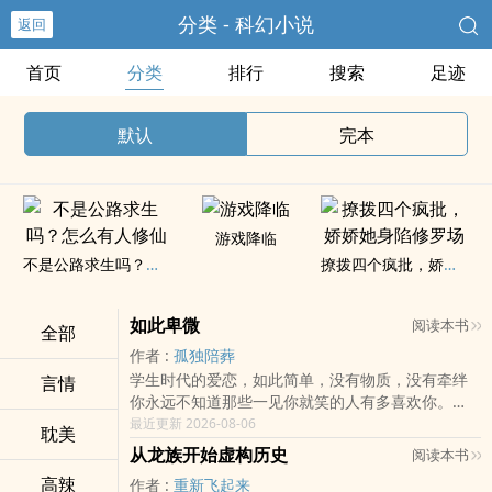
分类 - 科幻小说
返回
首页
分类
排行
搜索
足迹
默认
完本
游戏降临
不是公路求生吗？怎么有人修仙
撩拨四个疯批，娇娇她身陷修罗场
如此卑微
阅读本书
全部
作者 :
孤独陪葬
学生时代的爱恋，如此简单，没有物质，没有牵绊
言情
你永远不知道那些一见你就笑的人有多喜欢你。
最近更新 2026-08-06
耽美
沈彤：也有几个瞬间，我以为你喜欢我白筱然：此
从龙族开始虚构历史
阅读本书
生，定不负你所爱！
‌高‌­‎辣​­
作者 :
重新飞起来