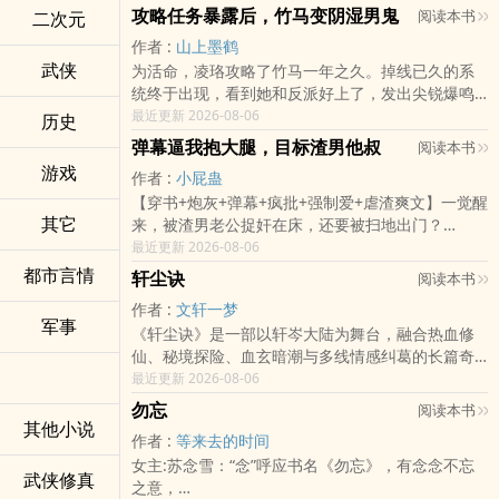
前世那个英年早逝的沈度，这一世，她来护！
了。
攻略任务暴露后，竹马变阴湿男鬼
叔、商业对手联系，高价售卖公司秘密文件。
阅读本书
二次元
“治疗成本高于社会价值”，面临断药。为救母亲，他
作者 :
山上墨鹤
闯入被资本掌控的生命科技禁区，却发现黑幕。
全家属院炸了锅——新来的娇美人又凶又飒，嘴利
——这是一个
【末日的菟丝花】【恋综的过气影后】【世界待补
武侠
为活命，凌珞攻略了竹马一年之久。掉线已久的系
手狠，谁惹她，她当场掀桌怼翻，远近无人敢惹。
充……】
统终于出现，看到她和反派好上了，发出尖锐爆鸣
江辰与因系统不公而结盟的同伴们——退役特种
“假仙师真慈母”带着三个性格各异的娃，在镇上过日
声：【你他爸攻略错人了！
最近更新 2026-08-06
兵、天才黑客、理想主义企业家——建立起地下实
历史
人人都怕她，唯独沉稳寡言的沈大佬，把她宠到骨
子的故事。日常很甜，水很深。
验室，开发开源医疗技术对抗巨头垄断。
子里。人前他是令敌人胆寒的铁血大佬，人后他黏
弹幕逼我抱大腿，目标渣男他叔
阅读本书
他是反派！】系统：【咱们攻略的是男主！！！】
人又缱绻，低哑诱哄，
慢热，但上头。
游戏
作者 :
小屁蛊
凌珞这才发现自己攻略错人了。
然而，他们发现的真相更为骇人。一项名为
【穿书+炮灰+弹幕+疯批+强制爱+虐渣爽文】一觉醒
“因因，往后我护你，只准爱我一个。”【重生虐渣
其它
来，被渣男老公捉奸在床，还要被扫地出门？
二话不说，她转头就去攻略男主，但竹马却追了上
“基因锁”的禁忌技术，正将人类分为
+打脸爽文+甜宠+先婚后爱+泼辣飒姐×高冷大佬】
最近更新 2026-08-06
来。为了顺利攻略男主，凌珞一直想方设法摆脱竹
苏晚星懵了！她竟然穿成了古早霸总文里，被渣男
马这个反派，却被他步步紧逼。
都市言情
“可优化”与
轩尘诀
阅读本书
和白月光联手搞死的舔狗炮灰！
作者 :
文轩一梦
竹马反派抬起她的下巴，眸眼痴迷，温柔道：“我记
“可淘汰”两类。从拯救至亲到对抗整个将生命商品化
军事
《轩尘诀》是一部以轩岑大陆为舞台，融合热血修
更要命的是——她顶着满身暧昧红痕，指着人渣前
得你说过，咱们青梅竹马是天生一对，请你别半途
的系统，江辰团队在围剿中颠沛流离，传播开源知
仙、秘境探险、血玄暗潮与多线情感纠葛的长篇奇
夫怒骂：“睡完就想不认账？给老娘负责！”下一秒，
而废，别厌恶我，也别抛下我，好吗？”甩又甩不
识，联结全球受害者。
幻巨制。
最近更新 2026-08-06
眼前弹幕疯狂刷屏：「危！
掉，分又分不干净。
他们逐渐发现，真正的救赎并非延长寿命，而是夺
勿忘
阅读本书
小说围绕少年冷轩展开：他被神秘灵兽千痕狼王救
姐妹快闭嘴！搞错人了啊喂！」「睡你的是他小叔
其他小说
别无他法，她只好硬着头皮继续
回定义生命价值的权利——在技术垄断的铁幕上，
作者 :
等来去的时间
下，自幼失落身世，却在机缘巧合中得到先天大帝
——那个权势滔天、人人惧怕的活阎王、灭世级疯
凿出一道属于普通人的微光。
女主:苏念雪：“念”呼应书名《勿忘》，有念念不忘
遗留的《大帝真决》残卷。
批大佬顾临渊！
“哄”人了。也不知道怎么就被他发现她的攻略任
武侠修真
之意，
务……反派周身散发阴湿潮冷的气息，按住她的腰