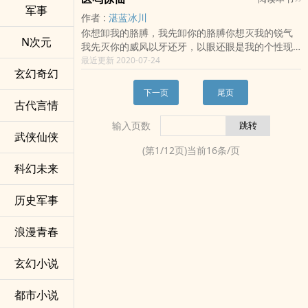
女大了十六岁，小龙女竟然还没有出生。
王！”
军事
作者 :
湛蓝冰川
而自己却被误会成了小龙女的父亲。
好吧，此文越来越暴君了……
你想卸我的胳膊，我先卸你的胳膊你想灭我的锐气
这个世界，因为尹志平的出现，变得和以前大不相
N次元
我先灭你的威风以牙还牙，以眼还眼是我的个性现
同。
代生物工程学博士蓝明歌穿越到一个修仙世界，炼
最近更新 2020-07-24
玄幻奇幻
丹，看病，做手术，补经脉，养灵花，逗灵宠，训
婴儿，走出了一条上达通天的金丹大道
下一页
尾页
古代言情
输入页数
武侠仙侠
(第
1
/
12
页)当前
16
条/页
科幻未来
历史军事
浪漫青春
玄幻小说
都市小说