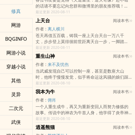
真不轻松。还好有游戏功能附体，一旦门派升级，
的话请不要忘记向您群和微博里的朋友推荐哦！
功法秘笈、仙丹灵药、神兽法宝，一律免费赠送！
修真
《天道重生：道灭奇缘》作者：失心的犬享受阅读
最近更新 2020-08-11
路漫漫其修远兮，看本掌门从第一级干起！
享受午后阳光带来的慵懒惬意，一杯下午茶 一本好
各位书友要是觉得《门派养成日志》还不错的话请
上天台
阅读本书
书。享受生活，享受小说给您带来的美好时光从现
网游
不要忘记向您群和微博里的朋友推荐哦！《门派养
作者 :
离人横川
在开始。 本站全面拒绝弹窗，绿色免费 喜欢小说 喜
成日志》作者：
苍天再借五百载，铸我一座上天台天台一万八千
欢小站 希望您点击分享 把心情分享给大家吧！
BQGINFO
丈，步步登上莫徘徊前世距离天台一步，一脚踏
空，今生抖擞精神重新来过的故事我脚踏祥云，金
最近更新 2020-08-11
网游小说
光护体，重生而来，就为的是下一盘很大的棋！各
重生山神
阅读本书
位书友要是觉得《上天台》还不错的话请不要忘记
作者 :
来不及忧伤
向您群和微博里的朋友推荐哦！
穿越小说
当武威发现自己可以控制一座，甚至是数座大山
各位书友要是觉得《上天台》还不错的话请不要忘
时，他终于慢慢发觉，似乎将命运这风骚的娘们踩
记向您群和微博里的朋友推荐哦！《上天台》作
其他
在脚下，也不是不可能的事情！(新书，求包养！^^)
最近更新 2020-08-10
者：离人横川享受阅读 享受午后阳光带来的慵懒惬
各位书友要是觉得《重生山神》还不错的话请不要
意，一杯下午茶 一本好书。享受生活，享受小说给
我本为牛
阅读本书
灵异
忘记向您群和微博里的朋友推荐哦！《重生山神》
您带来的美好时光从现在开始。 本站全面拒绝弹
作者 :
佣肖
作者：来不及忧伤享受阅读 享受午后阳光带来的慵
窗，绿色免费 喜欢小说 喜
一个人重生成牛，再又为重新变回人而努力修炼的
懒惬意，一杯下午茶 一本好书。享受生活，享受小
二次元
故事。传说中的神农为牛首人身，他学得了炎帝神
说给您带来的美好时光从现在开始。 本站全面拒绝
农氏的功法。而他的本身其实并不简单，在修炼的
最近更新 2020-08-10
弹窗，绿色免费 喜欢小说 喜欢小站 希望您点击分享
武侠
过程中他发现了自己惊人的过去，并慢慢寻找回真
把心情分享给大家吧！
逍遥熊猫
阅读本书
正的自己。