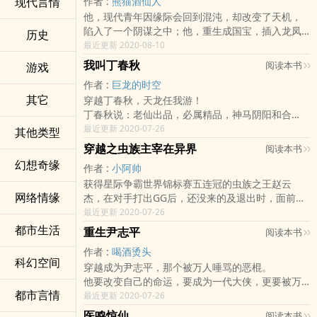
现代言情
作者 :
熊猫酒仙人
各位书友要是觉得《我本为牛》还不错的话请不要
他，现代青年因缘际会回到混沌，却改变了天机，
忘记向您群和微博里的朋友推荐哦！《我本为牛》
陷入了一个阴谋之中；他，重生成国宝，插入龙凤
作者：佣肖享受阅读 享受午后阳光带来的慵懒惬
历史
大战；他，拜老子为师，坐观巫妖大战；他，为人
最近更新 2020-08-10
意，一杯下午茶 一本好书。享受生活，享受小说给
族大兴东奔西跑；他，为了道门呕心沥血，收八
您带来的美好时光从现在开始。 本站全面拒绝弹
我叫丁春秋
阅读本书
游戏
仙，四大天师；他，在西游中处处显威；他，为了
窗，绿色免费 喜欢小说 喜欢小站 希望您点击分享
作者 :
巨龙的时空
逍遥，神魔世界大发威；他，最终会见到女友吗？
把心情分享给大家吧！
其它
穿越丁春秋，天龙任我游！
他，能否识破阴谋？
丁春秋说：老仙出品，必属精品，神马阴阳和合
各位书友要是觉得《逍遥熊猫》还不错的话请不要
散、三笑逍遥散，买一包送一包，保你想要第三
最近更新 2020-07-26
忘记向您群和微博里的朋友推荐哦！《逍遥熊猫》
其他类型
包！
作者：熊猫酒仙人享受阅读 享受午后阳光带来的慵
穿越之虫族主宰在异界
阅读本书
……
懒惬意，一杯下午茶 一本好书。享受生活，享受小
幻想奇缘
作者 :
小阿帅
……
说给您带来的美好时光从现在开始。
获得星际争霸世界锦标赛五连冠的虫族之王赵云
卑鄙而不下流，狠辣却不无情。
网络情缘
杰，在对手打出GG后，还没来的及退出时，面前电
人不犯我，我不犯人，人若犯我，灭其满门！
脑突然爆炸，赵云杰眼前一黑，就什么都不知道
最近更新 2020-07-26
一人一马，疏忽而来，悄然而去，把这天地，一手
了。
搅乱！
都市生活
重生尹志平
阅读本书
当赵云杰醒来时，发现自己竟然穿越附身在一个被
丁春秋：曾经的遗憾，我要一一弥补，尽我所能，
作者 :
喝酒烫头
丢入妖星的少年身上，而且拥有了主宰的身份，那
逆转这个天龙！
科幻空间
穿越成为尹志平，那个被万人唾骂的恶棍。
么面前这个亲昵的添着他的脚的大怪物，难道就是
PS：本书参照黄日华版《天龙八部》，但求爽快过
他要改变自己的命运，要成为一代大侠，更要被万
虫族的工蜂？
瘾，勿要过于较真。
都市言情
人敬仰。
最近更新 2020-07-26
赵云杰顿时雄心壮志，豪情万丈的说：“我必将把整
他还要小龙女倾心，但不幸的是他发现自己比小龙
个修真宇宙中所有冷艳高傲的仙子调整成刀锋女
医鸣惊仙
阅读本书