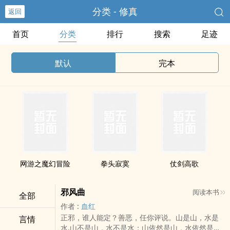
分类 - 修真
返回
首页
分类
排行
搜索
足迹
默认
完本
网游之魔幻冒险
拳头寂寞
仗剑高歌
邪风曲
阅读本书
全部
作者 :
血红
正邪，谁人能定？善恶，任你评说。山是山，水是
言情
水,山不是山，水不是水；山依然是山，水依然是水