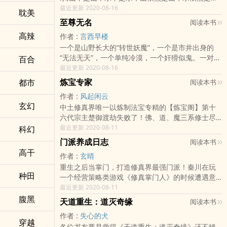
看破一切之后，看破本源之后；万事万物又如何；
最近更新 2020-08-16
耽美
看破后，所谓的正邪能如何？善恶又如何？所作所
至尊无名
阅读本书
为，不过为了活下去而已按照自己所见过的，所认
‍​‌高​‎辣‍
作者 :
言西早楼
知的活下去ＰＳ：强烈赤虎兄弟的新书＜秘界＞，
一个是山野长大的“转世妖魔”，一个是市井出身的
很好看
“无法无天”，一个单纯冷漠，一个奸猾似鬼。一对受
百合
各位书友要是觉得《邪风曲》还不错的话请不要忘
人陷害，无辜作了恶人的难兄难弟，完美搭档，将
最近更新 2020-08-16
记向您群和微博里的朋友推荐哦！《邪风曲》作
恶人二字，演绎至贯古铄今，绝世双恶惊天动地，
者：血红享受阅读 享受午后阳光带来的慵懒惬意，
炼宝专家
都市
阅读本书
在敌人一片鬼哭狼嚎声中，成就一段前无古人的恶
一杯下午茶 一本好书。享受生活，享受小说给您带
作者 :
风起闲云
人传奇。老楼开新书了，书名《英雄狂想》，书
来的美好时光从现在开始。 本站全面拒绝弹窗
玄幻
中土修真界唯一以炼制法宝专精的【炼宝阁】第十
号，正在冲新书榜，兄弟们记得把推荐票都给老楼
六代宗主楚御渡劫失败了！佛、道、魔三系修士尽
留着啊！！另外推荐兄弟的一本新书：《道亦是
皆黯然，只叹世间再无称手法宝可用…… 造化弄人，
最近更新 2020-08-11
科幻
凡》，书号是，兄弟们也一块捧场。
楚御在大灭绝五行神雷霹雳之下虽是灰飞湮灭，却
各位书友要是觉得《至尊无名》还不错的话请不要
门派养成日志
阅读本书
得剩一丝元神载着他的宿世神识飘荡世间。机缘巧
忘记向您群和微博里的朋友推荐哦！《至尊无名》
高干
作者 :
玄晴
合下，在黄浦江边，他与一名投水自杀身亡的懦弱
作者：言西早楼享受
重生之后当掌门，打造修真界最强门派！秦川在玩
少年相融合，得到了重修再来一次的机会…… 为了完
种田
一个经营策略类游戏《修真掌门人》的时候遭遇意
成已死少年的遗愿，楚御在重修的同时，不得不继
外，重生成为一个修真小派的掌门人。门派内部：
最近更新 2020-08-11
续扮演着少年原有的角色。且看夺舍重生后楚...
建筑破败，功法错漏，无钱无粮，仅有的几个门人
腹黑
各位书友要是觉得《炼宝专家》还不错的话请不要
天道重生：道灭奇缘
阅读本书
皆是老弱妇孺；门派外部：强敌虎视，喊打喊杀，
忘记向您群和微博里的朋
作者 :
失心的犬
扬言抢山头，夺基业，灭门派香火。这掌门当起来
穿越
各位书友要是觉得《天道重生：道灭奇缘》还不错