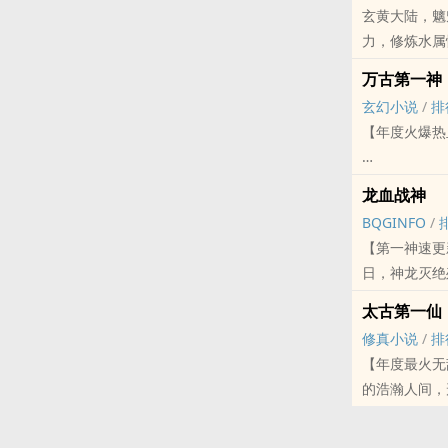
玄黄大陆，魑
力，修炼水属
万古第一神
一路征战，终
玄幻小说
/
排
【年度火爆热
李天命做梦都
龙血战神
BQGINFO
/
他家的宠物，
【第一神速更
日，神龙灭绝殆尽。 龙辰，原本是一无是处的纨绔子弟，却因为
他的家鸡，是
龙之传承精血，以亿万
太古第一仙
回万劫，任你
他的黑猫，是
修真小说
/
排
灵，龙之传人，万古长存！ 新建高级群：274341
【年度最火无
本书，积极送花。隆重推荐【少
连他家的小强
的浩瀚人间，
境、神武境，
本站提示：各
从此，他驾驭
坟下一尊太古
哦！