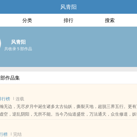
风青阳
分类
排行
搜索
风青阳
共收录 5 部作品
全部作品集
排行榜
连载
瀚无边，无尽岁月中诞生诸多太古仙妖，撕裂天地，超脱三界五行。更有
虚空，逆乱阴阳，无所不能。当今乃仙道盛世，万法通天，众生修道，妖
绝境中得东方绝世战仙之衣钵，自此横空出世，逆天崛起。亿万世人心中
天仙佛眼中，他是吞噬天地的妖魔！
行榜
完结
位书友要是觉得《吞天记》还不错的话请不要忘记向您QQ群和微博里的