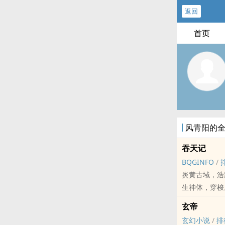
返回
首页
风青阳的
吞天记
BQGINFO
/
炎黄古域，浩
生神体，穿梭
太子吴煜，于
玄帝
生的帝仙！漫
玄幻小说
/
排
本站提示：各