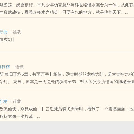
魅游荡，妖兽横行。平凡少年杨妄意外与稀世精怪水魑合为一体，从此获
性真武战技，吞噬众多水之精英，只要有水的地方，就是他的天下。
成水中天帝！
行榜
连载
血玄幻】
要笑醒了。
排行榜
连载
竟然都是传说中的太古混沌巨兽。
新:每日平均6章，共两万字】相传，远古时期的龙祭大陆，是太古神龙的
父亲所遗留的神秘玉佩，吞食远古神
以太阳为食的‘永恒炼狱凤凰’。
龙族之血脉，坐拥美女，鏖战天下！ 破龙脉，凝神丹，武动天河星辰，身渡轮
修为通天彻地，实力霸绝寰宇，我自有远古十大祖龙精血，吞食宙天地，
以雷霆炼化万界的‘太初混沌雷魔’。
行榜
连载
965【太古龙族】【进群规则】须有17K帐号，收藏
敌流仙侠，杀戮成仙！】云逍死后魂飞天际时，看到了一个震撼画面：他
年剑皇】 等级：龙脉境、神丹境、天河境、通天境，地武境、天武
，都是拥有万亿不死分身的‘万界永生兽’……
形状竟像一座坟墓！
涅槃劫境、轮回劫境，神境，祖境。。
位书友要是觉得《龙血战神》还不错的话请不要忘记向您QQ群和微博里
十头太古混沌巨兽，化身万古第一混沌神灵，周游诸天万界，踏平无尽神
铜棺，大如沧溟，魔气滔天，一座座陆地都是棺上一抔抔黄土，万万亿活