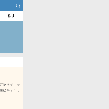
足迹
万物神灵，天
孽横行！东吴
，他是普渡众
朋友推荐哦！