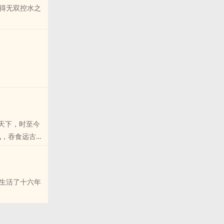
得无双控水之
天下，时至今
掌控无尽生
生活了十六年
的朋友推荐
域。万物生
人竟在坟土中