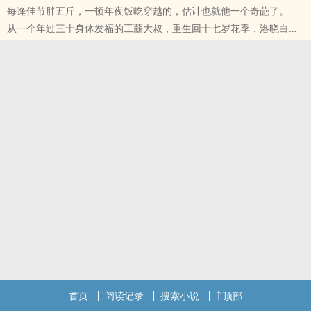
每逢佳节胖五斤，一顿年夜饭吃穿越的，估计也就他一个奇葩了。
还差不多！”
从一个年过三十身体发福的工薪大叔，重生回十七岁花季，洛晓白瞬
“不是吧，那老板说假一赔十的，我去找他！”霍严气冲冲的摔门而
间对生活充满了希望！
去。
啥，透视异能绑定高级系统，这是什么鬼？
季函煜撇撇嘴，好不容易找到一个冤大头，那骗子会在原处等着才
拥有金手指的洛晓白膨胀了，可不知何时心里突然闯进来一个坏淫。
怪！
随身正能量，看俺改变他，吼吼哈嘿！
小蛮腰突然被人一把搂住，洛晓白下意识夹紧双腿，一脸警惕。
“我只对你坏，只对你……”
以下省略一百万字详解。
首页
阅读记录
搜索小说
顶部