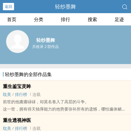
轻纱墨舞
返回
首页
分类
排行
搜索
足迹
轻纱墨舞
共收录 2 部作品
轻纱墨舞的全部作品集
重生鉴宝灵眸
耽美
/
排行榜
连载
前世的他庸庸碌碌，却莫名卷入了高层的斗争。
这一世，拥有得天独厚能力的他势要弥补所有的遗憾，哪怕遍体鳞伤
也要活的漂亮！
重生透视神医
“小煜，商周的青铜器想要吗？”霍严一脸贱咧咧的表情。
耽美
/
排行榜
连载
季函煜瞬间被戳萌点，扫了一眼后，一脸不屑，“还商周？我看上周的