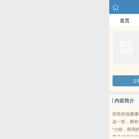
首页
立
内容简介
前世的他庸庸
这一世，拥有
“小煜，商周
季函煜瞬间被