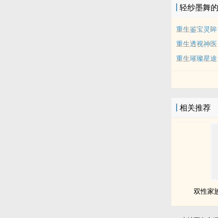
轻纱墨舞
重生鉴宝灵眸
重生透视神医
重生璀璨星途
相关推荐
双性家族