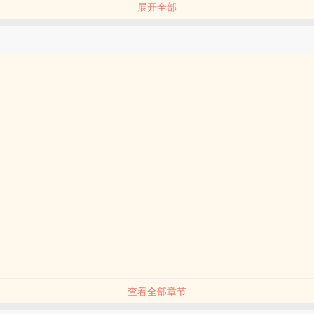
展开全部
老板说假一赔十的，我去找他！”霍严气冲冲的摔门而去。
，好不容易找到一个冤大头，那骗子会在原处等着才怪！
查看全部章节