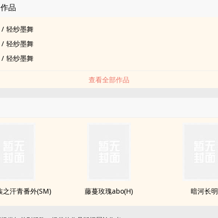
的作品
/
轻纱墨舞
/
轻纱墨舞
/
轻纱墨舞
查看全部作品
之汗青番外(SM)
藤蔓玫瑰abo(H)
暗河长