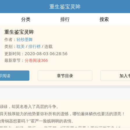
重生鉴宝灵眸
分类
排行
搜索
重生鉴宝灵眸
作者：
轻纱墨舞
类别：
耽美
/
排行榜
/
连载
2020-08-03 06:28:56
更新时间：
最新章节：
分卷阅读366
即阅读
章节目录
加入
碌碌，却莫名卷入了高层的斗争。
得天独厚能力的他势要弥补所有的遗憾，哪怕遍体鳞伤也要活的漂亮！
的青铜器想要吗？”霍严一脸贱咧咧的表情。
戳萌点，扫了一眼后，一脸不屑，“还商周？我看上周的还差不多！”